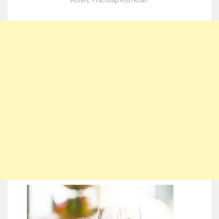
Hotels
,
Prachuap Khiri Khan