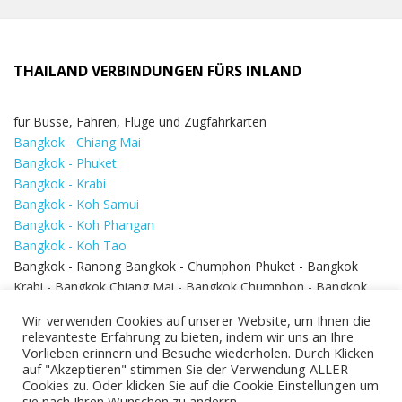
THAILAND VERBINDUNGEN FÜRS INLAND
für Busse, Fähren, Flüge und Zugfahrkarten
Bangkok - Chiang Mai
Bangkok - Phuket
Bangkok - Krabi
Bangkok - Koh Samui
Bangkok - Koh Phangan
Bangkok - Koh Tao
Bangkok - Ranong Bangkok - Chumphon Phuket - Bangkok
Krabi - Bangkok Chiang Mai - Bangkok Chumphon - Bangkok
Koh Samui - Koh Phi Phi
Bangkok - Pattaya
Wir verwenden Cookies auf unserer Website, um Ihnen die
Bangkok - Hua Hin
relevanteste Erfahrung zu bieten, indem wir uns an Ihre
Vorlieben erinnern und Besuche wiederholen. Durch Klicken
auf "Akzeptieren" stimmen Sie der Verwendung ALLER
Cookies zu. Oder klicken Sie auf die Cookie Einstellungen um
sie nach Ihren Wünschen zu änderrn