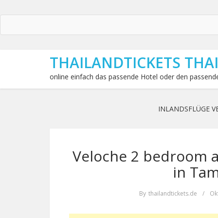
THAILANDTICKETS THA
online einfach das passende Hotel oder den passende
INLANDSFLÜGE V
Veloche 2 bedroom a
in Ta
By
thailandtickets.de
/
Ok