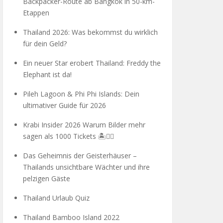
Backpacker-Route ab Bangkok in 50-km-
Etappen
Thailand 2026: Was bekommst du wirklich
für dein Geld?
Ein neuer Star erobert Thailand: Freddy the
Elephant ist da!
Pileh Lagoon & Phi Phi Islands: Dein
ultimativer Guide für 2026
Krabi Insider 2026 Warum Bilder mehr
sagen als 1000 Tickets 🏝️🧗‍♂️
Das Geheimnis der Geisterhäuser –
Thailands unsichtbare Wächter und ihre
pelzigen Gäste
Thailand Urlaub Quiz
Thailand Bamboo Island 2022