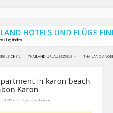
ILAND HOTELS UND FLÜGE FI
n Flug finden
ERGLEICHEN
THAILAND URLAUBSZIELE
THAILAND ANGE
partment in karon beach
mbon Karon
t. 14, 2019
/
Hotels
,
Tambon Karon