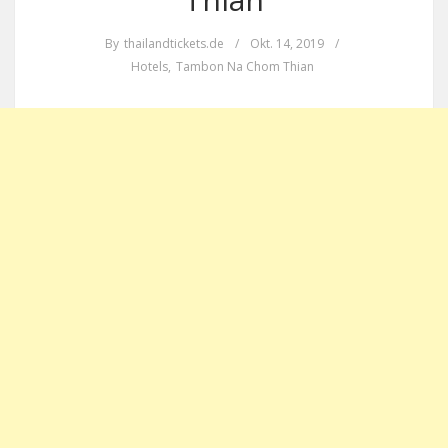
By
thailandtickets.de
/
Okt. 14, 2019
/
Hotels
,
Tambon Na Chom Thian