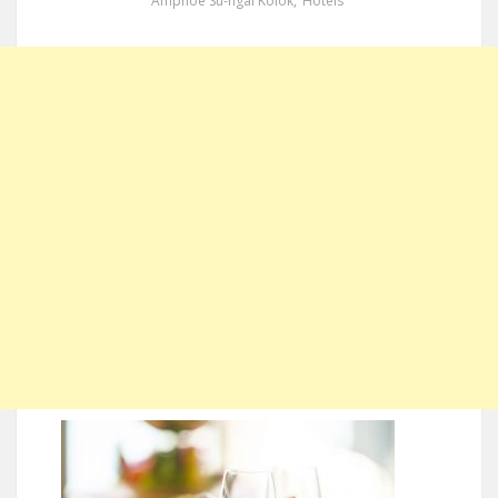
Amphoe Su-ngai Kolok
,
Hotels