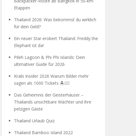
Backpacker-Route ab Bangkok in 50-km-
Etappen
Thailand 2026: Was bekommst du wirklich
für dein Geld?
Ein neuer Star erobert Thailand: Freddy the
Elephant ist da!
Pileh Lagoon & Phi Phi Islands: Dein
ultimativer Guide für 2026
Krabi Insider 2026 Warum Bilder mehr
sagen als 1000 Tickets 🏝️🧗‍♂️
Das Geheimnis der Geisterhäuser –
Thailands unsichtbare Wächter und ihre
pelzigen Gäste
Thailand Urlaub Quiz
Thailand Bamboo Island 2022