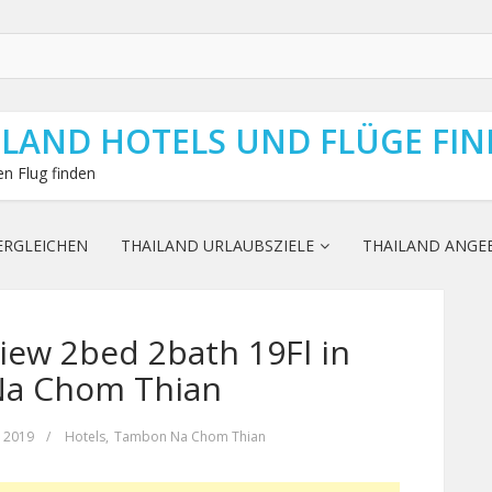
ILAND HOTELS UND FLÜGE FI
n Flug finden
ERGLEICHEN
THAILAND URLAUBSZIELE
THAILAND ANGE
iew 2bed 2bath 19Fl in
a Chom Thian
, 2019
/
Hotels
,
Tambon Na Chom Thian