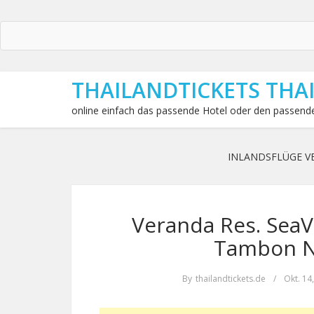
THAILANDTICKETS THA
online einfach das passende Hotel oder den passende
INLANDSFLÜGE V
Veranda Res. SeaV
Tambon N
By
thailandtickets.de
/
Okt. 14