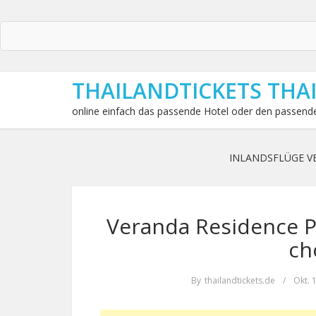
THAILANDTICKETS THA
online einfach das passende Hotel oder den passende
INLANDSFLÜGE V
Veranda Residence Pa
ch
By
thailandtickets.de
/
Okt. 