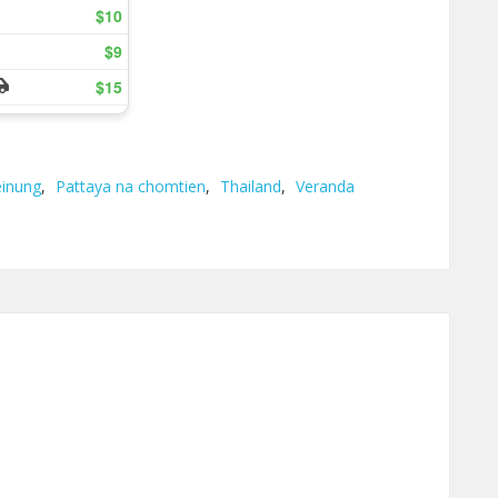
inung
,
Pattaya na chomtien
,
Thailand
,
Veranda