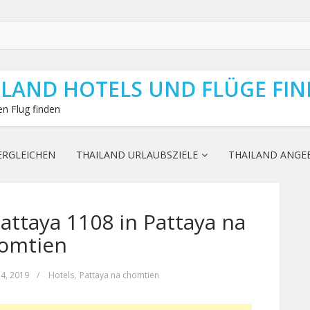
ILAND HOTELS UND FLÜGE FI
n Flug finden
ERGLEICHEN
THAILAND URLAUBSZIELE
THAILAND ANGE
ttaya 1108 in Pattaya na
omtien
14, 2019
/
Hotels
,
Pattaya na chomtien