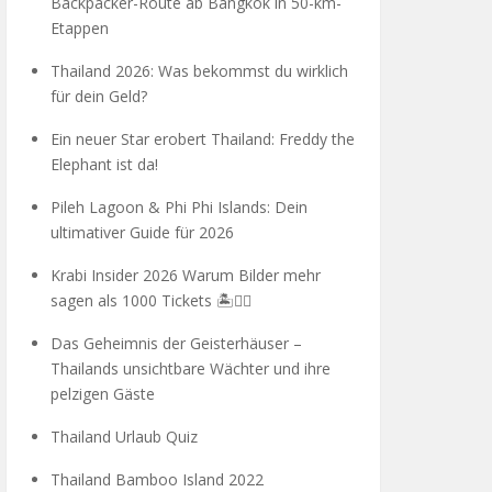
Backpacker-Route ab Bangkok in 50-km-
Etappen
Thailand 2026: Was bekommst du wirklich
für dein Geld?
Ein neuer Star erobert Thailand: Freddy the
Elephant ist da!
Pileh Lagoon & Phi Phi Islands: Dein
ultimativer Guide für 2026
Krabi Insider 2026 Warum Bilder mehr
sagen als 1000 Tickets 🏝️🧗‍♂️
Das Geheimnis der Geisterhäuser –
Thailands unsichtbare Wächter und ihre
pelzigen Gäste
Thailand Urlaub Quiz
Thailand Bamboo Island 2022