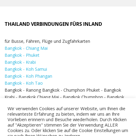
THAILAND VERBINDUNGEN FÜRS INLAND
für Busse, Fähren, Flüge und Zugfahrkarten
Bangkok - Chiang Mai
Bangkok - Phuket
Bangkok - Krabi
Bangkok - Koh Samui
Bangkok - Koh Phangan
Bangkok - Koh Tao
Bangkok - Ranong Bangkok - Chumphon Phuket - Bangkok
Krabi - Bangkok Chiang Mai - Bangkok Chumphon - Bangkok
Koh Samui - Koh Phi Phi
Bangkok - Pattaya
Wir verwenden Cookies auf unserer Website, um Ihnen die
Bangkok - Hua Hin
relevanteste Erfahrung zu bieten, indem wir uns an Ihre
Vorlieben erinnern und Besuche wiederholen. Durch Klicken
auf "Akzeptieren" stimmen Sie der Verwendung ALLER
Cookies zu. Oder klicken Sie auf die Cookie Einstellungen um
sie nach Ihren Wünschen zu änderrn