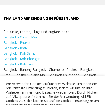
THAILAND VERBINDUNGEN FÜRS INLAND
für Busse, Fähren, Flüge und Zugfahrkarten
Bangkok - Chiang Mai
Bangkok - Phuket
Bangkok - Krabi
Bangkok - Koh Samui
Bangkok - Koh Phangan
Bangkok - Koh Tao
Bangkok - Ranong Bangkok - Chumphon Phuket - Bangkok
Krabi - Bangkok Chiang Mai - Bangkok Chumphon - Bangkok
Koh Samui - Koh Phi Phi
Bangkok - Pattaya
Wir verwenden Cookies auf unserer Website, um Ihnen die
Bangkok - Hua Hin
relevanteste Erfahrung zu bieten, indem wir uns an Ihre
Vorlieben erinnern und Besuche wiederholen. Durch Klicken
auf "Akzeptieren" stimmen Sie der Verwendung ALLER
Cookies zu. Oder klicken Sie auf die Cookie Einstellungen um
sie nach Ihren Wünschen zu änderrn