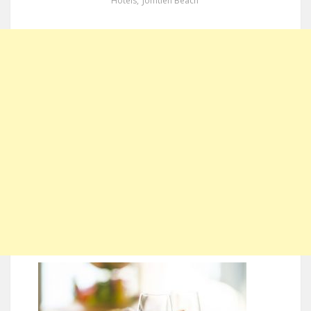
Hotels
,
Jomtien Beach