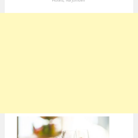
Hotels
,
Na Jomtien