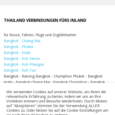
THAILAND VERBINDUNGEN FÜRS INLAND
für Busse, Fähren, Flüge und Zugfahrkarten
Bangkok - Chiang Mai
Bangkok - Phuket
Bangkok - Krabi
Bangkok - Koh Samui
Bangkok - Koh Phangan
Bangkok - Koh Tao
Bangkok - Ranong Bangkok - Chumphon Phuket - Bangkok
Krabi - Bangkok Chiang Mai - Bangkok Chumphon - Bangkok
Koh Samui - Koh Phi Phi
Bangkok - Pattaya
Wir verwenden Cookies auf unserer Website, um Ihnen die
Bangkok - Hua Hin
relevanteste Erfahrung zu bieten, indem wir uns an Ihre
Vorlieben erinnern und Besuche wiederholen. Durch Klicken
auf "Akzeptieren" stimmen Sie der Verwendung ALLER
Cookies zu. Oder klicken Sie auf die Cookie Einstellungen um
sie nach Ihren Wünschen zu änderrn