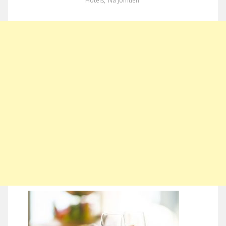
Hotels
,
Na Jomtien