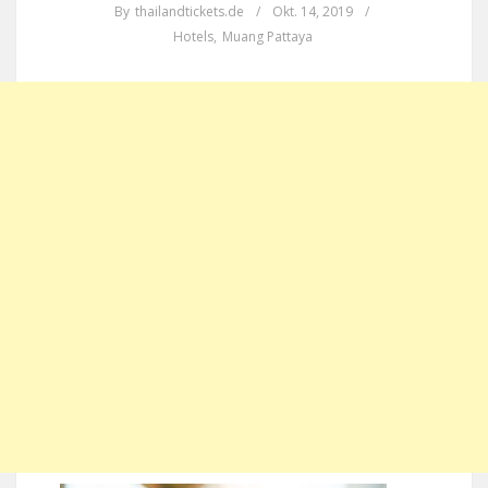
By
thailandtickets.de
/
Okt. 14, 2019
/
Hotels
,
Muang Pattaya