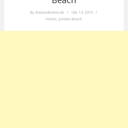
By
thailandtickets.de
/
Okt. 14, 2019
/
Hotels
,
Jomtien Beach