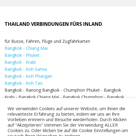
THAILAND VERBINDUNGEN FÜRS INLAND
für Busse, Fähren, Flüge und Zugfahrkarten
Bangkok - Chiang Mai
Bangkok - Phuket
Bangkok - Krabi
Bangkok - Koh Samui
Bangkok - Koh Phangan
Bangkok - Koh Tao
Bangkok - Ranong Bangkok - Chumphon Phuket - Bangkok
Krabi - Bangkok Chiang Mai - Bangkok Chumphon - Bangkok
Koh Samui - Koh Phi Phi
Bangkok - Pattaya
Wir verwenden Cookies auf unserer Website, um Ihnen die
Bangkok - Hua Hin
relevanteste Erfahrung zu bieten, indem wir uns an Ihre
Vorlieben erinnern und Besuche wiederholen. Durch Klicken
auf "Akzeptieren" stimmen Sie der Verwendung ALLER
Cookies zu. Oder klicken Sie auf die Cookie Einstellungen um
sie nach Ihren Wünschen zu änderrn