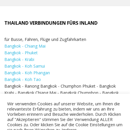
THAILAND VERBINDUNGEN FÜRS INLAND
für Busse, Fähren, Flüge und Zugfahrkarten
Bangkok - Chiang Mai
Bangkok - Phuket
Bangkok - Krabi
Bangkok - Koh Samui
Bangkok - Koh Phangan
Bangkok - Koh Tao
Bangkok - Ranong Bangkok - Chumphon Phuket - Bangkok
Krabi - Bangkok Chiang Mai - Bangkok Chumphon - Bangkok
Koh Samui - Koh Phi Phi
Bangkok - Pattaya
Wir verwenden Cookies auf unserer Website, um Ihnen die
Bangkok - Hua Hin
relevanteste Erfahrung zu bieten, indem wir uns an Ihre
Vorlieben erinnern und Besuche wiederholen. Durch Klicken
auf "Akzeptieren" stimmen Sie der Verwendung ALLER
Cookies zu. Oder klicken Sie auf die Cookie Einstellungen um
sie nach Ihren Wünschen zu änderrn