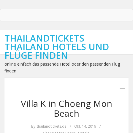
THAILANDTICKETS
THAILAND HOTELS UND
FLÜGE FINDEN
online einfach das passende Hotel oder den passenden Flug
finden
Villa K in Choeng Mon
Beach
By
thailandtickets.de
/
Okt. 14, 2019
/