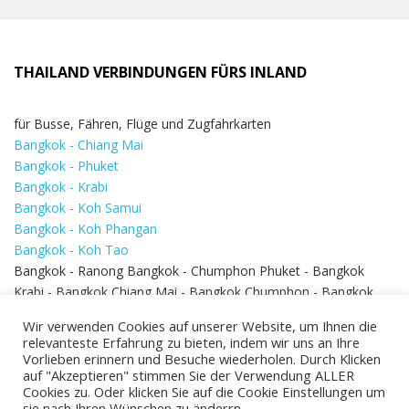
THAILAND VERBINDUNGEN FÜRS INLAND
für Busse, Fähren, Flüge und Zugfahrkarten
Bangkok - Chiang Mai
Bangkok - Phuket
Bangkok - Krabi
Bangkok - Koh Samui
Bangkok - Koh Phangan
Bangkok - Koh Tao
Bangkok - Ranong Bangkok - Chumphon Phuket - Bangkok
Krabi - Bangkok Chiang Mai - Bangkok Chumphon - Bangkok
Koh Samui - Koh Phi Phi
Bangkok - Pattaya
Wir verwenden Cookies auf unserer Website, um Ihnen die
Bangkok - Hua Hin
relevanteste Erfahrung zu bieten, indem wir uns an Ihre
Vorlieben erinnern und Besuche wiederholen. Durch Klicken
auf "Akzeptieren" stimmen Sie der Verwendung ALLER
Cookies zu. Oder klicken Sie auf die Cookie Einstellungen um
sie nach Ihren Wünschen zu änderrn