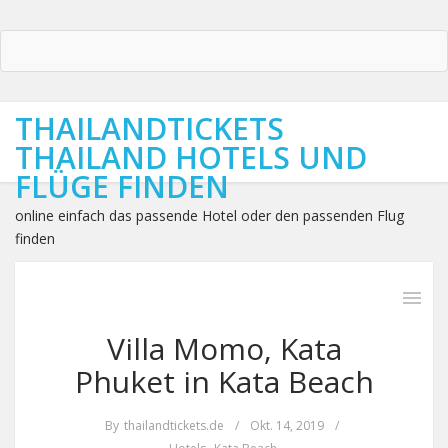
THAILANDTICKETS
THAILAND HOTELS UND
FLÜGE FINDEN
online einfach das passende Hotel oder den passenden Flug
finden
Villa Momo, Kata
Phuket in Kata Beach
By
thailandtickets.de
/
Okt. 14, 2019
/