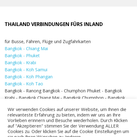
THAILAND VERBINDUNGEN FÜRS INLAND
für Busse, Fähren, Flüge und Zugfahrkarten
Bangkok - Chiang Mai
Bangkok - Phuket
Bangkok - Krabi
Bangkok - Koh Samui
Bangkok - Koh Phangan
Bangkok - Koh Tao
Bangkok - Ranong Bangkok - Chumphon Phuket - Bangkok
Krabi - Bangkok Chiang Mai - Bangkok Chumphon - Bangkok
Koh Samui - Koh Phi Phi
Bangkok - Pattaya
Wir verwenden Cookies auf unserer Website, um Ihnen die
Bangkok - Hua Hin
relevanteste Erfahrung zu bieten, indem wir uns an Ihre
Vorlieben erinnern und Besuche wiederholen. Durch Klicken
auf "Akzeptieren" stimmen Sie der Verwendung ALLER
Cookies zu. Oder klicken Sie auf die Cookie Einstellungen um
sie nach Ihren Wünschen zu änderrn