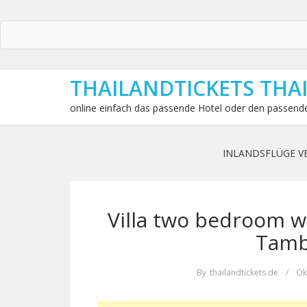
THAILANDTICKETS THA
online einfach das passende Hotel oder den passende
INLANDSFLÜGE V
Villa two bedroom wi
Tamb
By
thailandtickets.de
/
Ok