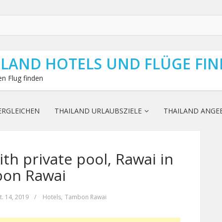
ILAND HOTELS UND FLÜGE FI
n Flug finden
ERGLEICHEN
THAILAND URLAUBSZIELE
THAILAND ANGE
th private pool, Rawai in
on Rawai
t. 14, 2019
/
Hotels
,
Tambon Rawai