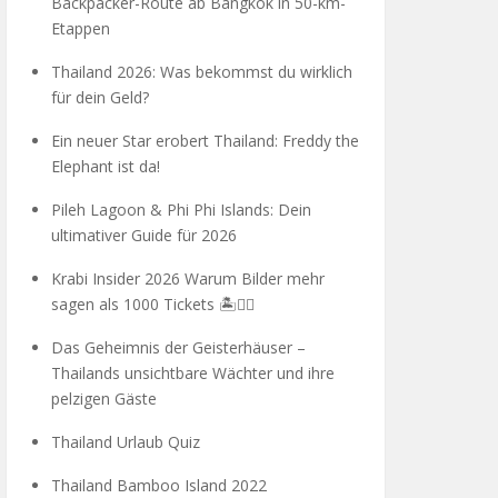
Backpacker-Route ab Bangkok in 50-km-
Etappen
Thailand 2026: Was bekommst du wirklich
für dein Geld?
Ein neuer Star erobert Thailand: Freddy the
Elephant ist da!
Pileh Lagoon & Phi Phi Islands: Dein
ultimativer Guide für 2026
Krabi Insider 2026 Warum Bilder mehr
sagen als 1000 Tickets 🏝️🧗‍♂️
Das Geheimnis der Geisterhäuser –
Thailands unsichtbare Wächter und ihre
pelzigen Gäste
Thailand Urlaub Quiz
Thailand Bamboo Island 2022