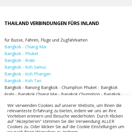
THAILAND VERBINDUNGEN FÜRS INLAND
für Busse, Fähren, Flüge und Zugfahrkarten
Bangkok - Chiang Mai
Bangkok - Phuket
Bangkok - Krabi
Bangkok - Koh Samui
Bangkok - Koh Phangan
Bangkok - Koh Tao
Bangkok - Ranong Bangkok - Chumphon Phuket - Bangkok
Krabi - Bangkok Chiang Mai - Bangkok Chumphon - Bangkok
Koh Samui - Koh Phi Phi
Bangkok - Pattaya
Wir verwenden Cookies auf unserer Website, um Ihnen die
Bangkok - Hua Hin
relevanteste Erfahrung zu bieten, indem wir uns an Ihre
Vorlieben erinnern und Besuche wiederholen. Durch Klicken
auf "Akzeptieren" stimmen Sie der Verwendung ALLER
Cookies zu. Oder klicken Sie auf die Cookie Einstellungen um
sie nach Ihren Wünschen zu änderrn