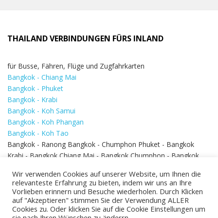
THAILAND VERBINDUNGEN FÜRS INLAND
für Busse, Fähren, Flüge und Zugfahrkarten
Bangkok - Chiang Mai
Bangkok - Phuket
Bangkok - Krabi
Bangkok - Koh Samui
Bangkok - Koh Phangan
Bangkok - Koh Tao
Bangkok - Ranong Bangkok - Chumphon Phuket - Bangkok
Krabi - Bangkok Chiang Mai - Bangkok Chumphon - Bangkok
Koh Samui - Koh Phi Phi
Bangkok - Pattaya
Wir verwenden Cookies auf unserer Website, um Ihnen die
Bangkok - Hua Hin
relevanteste Erfahrung zu bieten, indem wir uns an Ihre
Vorlieben erinnern und Besuche wiederholen. Durch Klicken
auf "Akzeptieren" stimmen Sie der Verwendung ALLER
Cookies zu. Oder klicken Sie auf die Cookie Einstellungen um
sie nach Ihren Wünschen zu änderrn