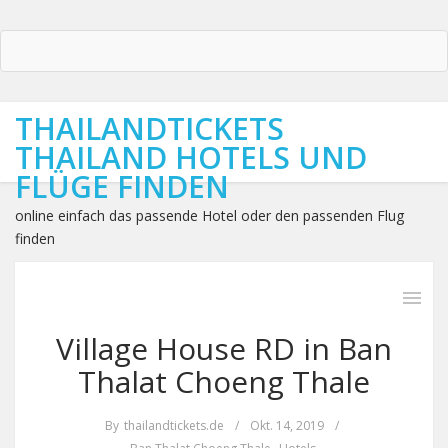
THAILANDTICKETS
THAILAND HOTELS UND
FLÜGE FINDEN
online einfach das passende Hotel oder den passenden Flug
finden
Village House RD in Ban
Thalat Choeng Thale
By
thailandtickets.de
/
Okt. 14, 2019
/