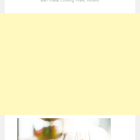
Ban Thalat Choeng Thale
,
Hotels