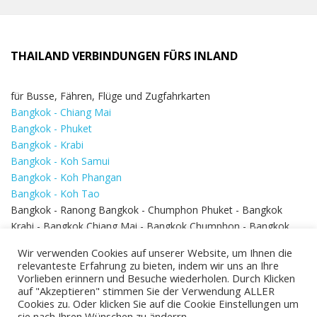
THAILAND VERBINDUNGEN FÜRS INLAND
für Busse, Fähren, Flüge und Zugfahrkarten
Bangkok - Chiang Mai
Bangkok - Phuket
Bangkok - Krabi
Bangkok - Koh Samui
Bangkok - Koh Phangan
Bangkok - Koh Tao
Bangkok - Ranong Bangkok - Chumphon Phuket - Bangkok
Krabi - Bangkok Chiang Mai - Bangkok Chumphon - Bangkok
Koh Samui - Koh Phi Phi
Bangkok - Pattaya
Wir verwenden Cookies auf unserer Website, um Ihnen die
Bangkok - Hua Hin
relevanteste Erfahrung zu bieten, indem wir uns an Ihre
Vorlieben erinnern und Besuche wiederholen. Durch Klicken
auf "Akzeptieren" stimmen Sie der Verwendung ALLER
Cookies zu. Oder klicken Sie auf die Cookie Einstellungen um
sie nach Ihren Wünschen zu änderrn