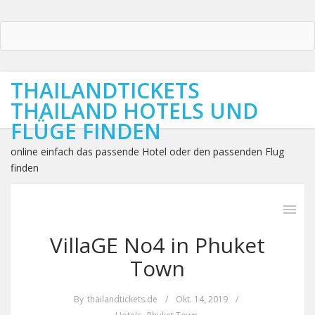
THAILANDTICKETS
THAILAND HOTELS UND
FLÜGE FINDEN
online einfach das passende Hotel oder den passenden Flug
finden
VillaGE No4 in Phuket
Town
By
thailandtickets.de
/
Okt. 14, 2019
/