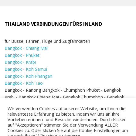
THAILAND VERBINDUNGEN FÜRS INLAND
für Busse, Fähren, Flüge und Zugfahrkarten
Bangkok - Chiang Mai
Bangkok - Phuket
Bangkok - Krabi
Bangkok - Koh Samui
Bangkok - Koh Phangan
Bangkok - Koh Tao
Bangkok - Ranong Bangkok - Chumphon Phuket - Bangkok
Krabi - Bangkok Chiang Mai - Bangkok Chumphon - Bangkok
Koh Samui - Koh Phi Phi
Bangkok - Pattaya
Wir verwenden Cookies auf unserer Website, um Ihnen die
Bangkok - Hua Hin
relevanteste Erfahrung zu bieten, indem wir uns an Ihre
Vorlieben erinnern und Besuche wiederholen. Durch Klicken
auf "Akzeptieren" stimmen Sie der Verwendung ALLER
Cookies zu. Oder klicken Sie auf die Cookie Einstellungen um
sie nach Ihren Wünschen zu änderrn