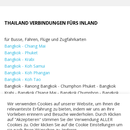
THAILAND VERBINDUNGEN FÜRS INLAND
für Busse, Fähren, Flüge und Zugfahrkarten
Bangkok - Chiang Mai
Bangkok - Phuket
Bangkok - Krabi
Bangkok - Koh Samui
Bangkok - Koh Phangan
Bangkok - Koh Tao
Bangkok - Ranong Bangkok - Chumphon Phuket - Bangkok
Krabi - Bangkok Chiang Mai - Bangkok Chumphon - Bangkok
Koh Samui - Koh Phi Phi
Bangkok - Pattaya
Wir verwenden Cookies auf unserer Website, um Ihnen die
Bangkok - Hua Hin
relevanteste Erfahrung zu bieten, indem wir uns an Ihre
Vorlieben erinnern und Besuche wiederholen. Durch Klicken
auf "Akzeptieren" stimmen Sie der Verwendung ALLER
Cookies zu. Oder klicken Sie auf die Cookie Einstellungen um
sie nach Ihren Wünschen zu änderrn