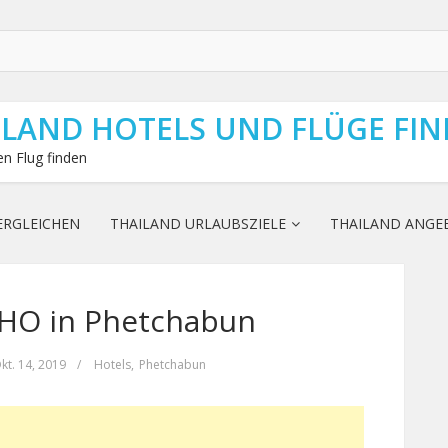
ILAND HOTELS UND FLÜGE FI
n Flug finden
ERGLEICHEN
THAILAND URLAUBSZIELE
THAILAND ANGE
HO in Phetchabun
kt. 14, 2019
/
Hotels
,
Phetchabun