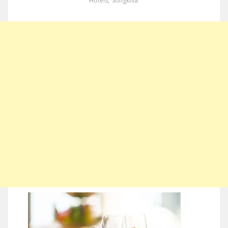
Hotels
,
Songkhla