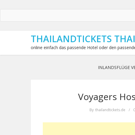
THAILANDTICKETS THA
online einfach das passende Hotel oder den passende
INLANDSFLÜGE V
Voyagers Host
By
thailandtickets.de
/
O