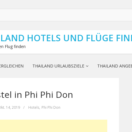
ILAND HOTELS UND FLÜGE FI
n Flug finden
ERGLEICHEN
THAILAND URLAUBSZIELE
THAILAND ANGE
el in Phi Phi Don
kt. 14, 2019
/
Hotels
,
Phi Phi Don