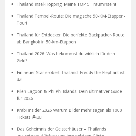
Thailand Insel-Hopping: Meine TOP 5 Trauminseln!
Thailand Tempel-Route: Die magische 50-KM-Etappen-
Tour!
Thailand für Entdecker: Die perfekte Backpacker-Route
ab Bangkok in 50-km-Etappen
Thailand 2026: Was bekommst du wirklich für dein
Geld?
Ein neuer Star erobert Thailand: Freddy the Elephant ist
da!
Pileh Lagoon & Phi Phi Islands: Dein ultimativer Guide
für 2026
Krabi Insider 2026 Warum Bilder mehr sagen als 1000
Tickets 🏝️🧗‍♂️
Das Geheimnis der Geisterhäuser – Thailands
unsichtbare Wächter und ihre pelzigen Gäste