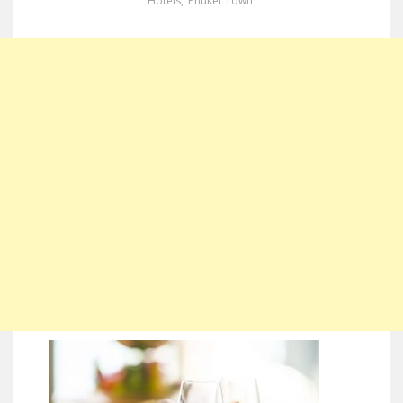
Hotels
,
Phuket Town