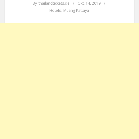
By
thailandtickets.de
/
Okt. 14, 2019
/
Hotels
,
Muang Pattaya