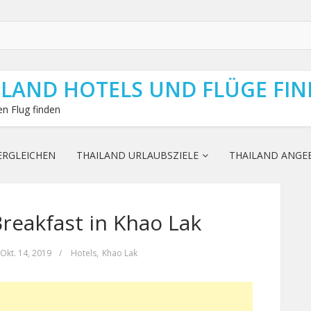
ILAND HOTELS UND FLÜGE FI
n Flug finden
ERGLEICHEN
THAILAND URLAUBSZIELE
THAILAND ANGE
eakfast in Khao Lak
Okt. 14, 2019
/
Hotels
,
Khao Lak