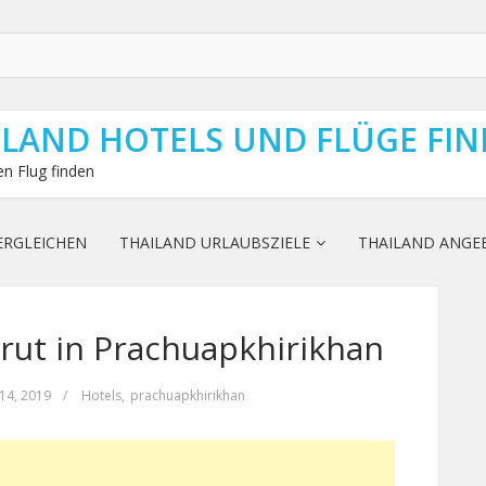
ILAND HOTELS UND FLÜGE FI
n Flug finden
ERGLEICHEN
THAILAND URLAUBSZIELE
THAILAND ANGE
ut in Prachuapkhirikhan
 14, 2019
/
Hotels
,
prachuapkhirikhan