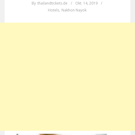
By
thailandtickets.de
/
Okt. 14, 2019
/
Hotels
,
Nakhon Nayok