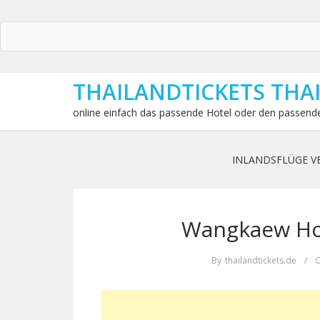
THAILANDTICKETS THA
online einfach das passende Hotel oder den passende
INLANDSFLÜGE V
Wangkaew Hot
By
thailandtickets.de
/
O