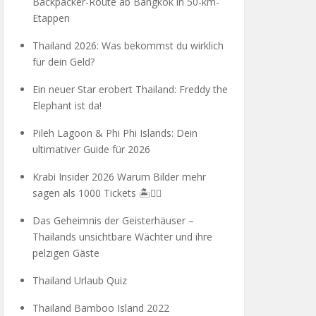
Backpacker-Route ab Bangkok in 50-km-
Etappen
Thailand 2026: Was bekommst du wirklich
für dein Geld?
Ein neuer Star erobert Thailand: Freddy the
Elephant ist da!
Pileh Lagoon & Phi Phi Islands: Dein
ultimativer Guide für 2026
Krabi Insider 2026 Warum Bilder mehr
sagen als 1000 Tickets 🏝️🧗‍♂️
Das Geheimnis der Geisterhäuser –
Thailands unsichtbare Wächter und ihre
pelzigen Gäste
Thailand Urlaub Quiz
Thailand Bamboo Island 2022