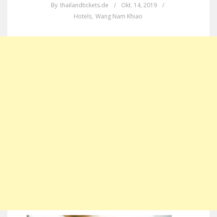
By
thailandtickets.de
/
Okt. 14, 2019
/
Hotels
,
Wang Nam Khiao