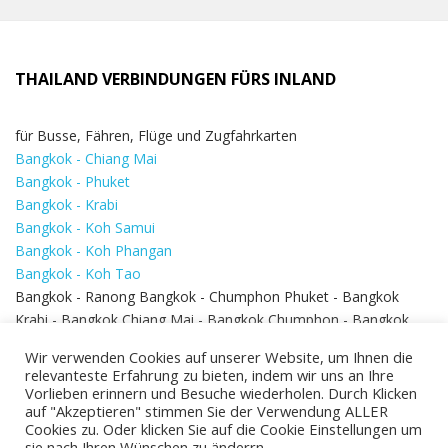
THAILAND VERBINDUNGEN FÜRS INLAND
für Busse, Fähren, Flüge und Zugfahrkarten
Bangkok - Chiang Mai
Bangkok - Phuket
Bangkok - Krabi
Bangkok - Koh Samui
Bangkok - Koh Phangan
Bangkok - Koh Tao
Bangkok - Ranong Bangkok - Chumphon Phuket - Bangkok
Krabi - Bangkok Chiang Mai - Bangkok Chumphon - Bangkok
Koh Samui - Koh Phi Phi
Bangkok - Pattaya
Wir verwenden Cookies auf unserer Website, um Ihnen die
Bangkok - Hua Hin
relevanteste Erfahrung zu bieten, indem wir uns an Ihre
Vorlieben erinnern und Besuche wiederholen. Durch Klicken
auf "Akzeptieren" stimmen Sie der Verwendung ALLER
Cookies zu. Oder klicken Sie auf die Cookie Einstellungen um
sie nach Ihren Wünschen zu änderrn