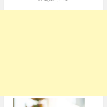
Aonang Beach
,
Hotels