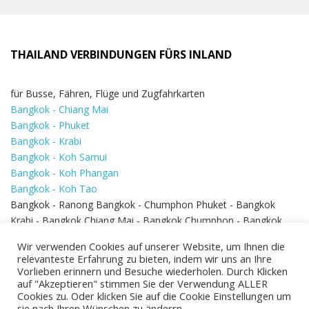
THAILAND VERBINDUNGEN FÜRS INLAND
für Busse, Fähren, Flüge und Zugfahrkarten
Bangkok - Chiang Mai
Bangkok - Phuket
Bangkok - Krabi
Bangkok - Koh Samui
Bangkok - Koh Phangan
Bangkok - Koh Tao
Bangkok - Ranong Bangkok - Chumphon Phuket - Bangkok
Krabi - Bangkok Chiang Mai - Bangkok Chumphon - Bangkok
Koh Samui - Koh Phi Phi
Bangkok - Pattaya
Wir verwenden Cookies auf unserer Website, um Ihnen die
Bangkok - Hua Hin
relevanteste Erfahrung zu bieten, indem wir uns an Ihre
Vorlieben erinnern und Besuche wiederholen. Durch Klicken
auf "Akzeptieren" stimmen Sie der Verwendung ALLER
Cookies zu. Oder klicken Sie auf die Cookie Einstellungen um
sie nach Ihren Wünschen zu änderrn