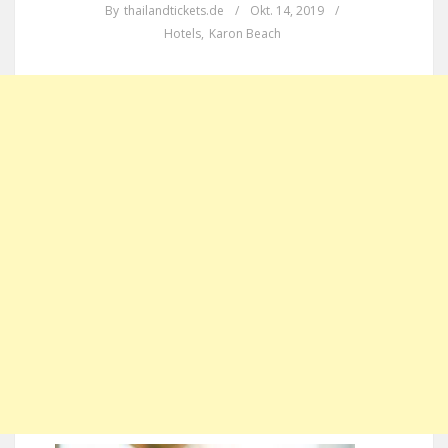
By
thailandtickets.de
/
Okt. 14, 2019
/
Hotels
,
Karon Beach