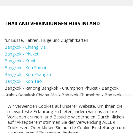
THAILAND VERBINDUNGEN FÜRS INLAND
für Busse, Fähren, Flüge und Zugfahrkarten
Bangkok - Chiang Mai
Bangkok - Phuket
Bangkok - Krabi
Bangkok - Koh Samui
Bangkok - Koh Phangan
Bangkok - Koh Tao
Bangkok - Ranong Bangkok - Chumphon Phuket - Bangkok
Krabi - Bangkok Chiang Mai - Bangkok Chumphon - Bangkok
Koh Samui - Koh Phi Phi
Bangkok - Pattaya
Wir verwenden Cookies auf unserer Website, um Ihnen die
Bangkok - Hua Hin
relevanteste Erfahrung zu bieten, indem wir uns an Ihre
Vorlieben erinnern und Besuche wiederholen. Durch Klicken
auf "Akzeptieren" stimmen Sie der Verwendung ALLER
Cookies zu. Oder klicken Sie auf die Cookie Einstellungen um
sie nach Ihren Wünschen zu änderrn