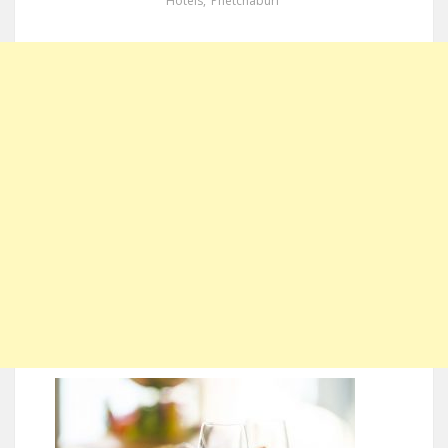
Hotels
,
Phetchaburi