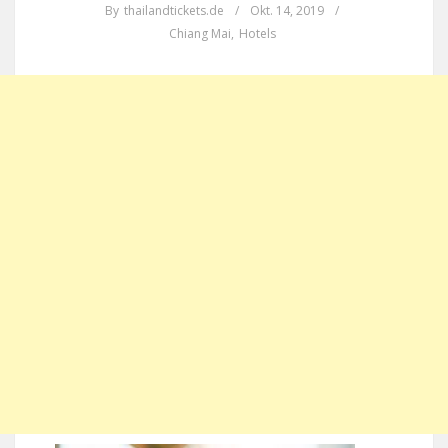
By
thailandtickets.de
/
Okt. 14, 2019
/
Chiang Mai
,
Hotels