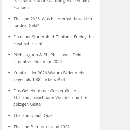
Backpacker-Route ab Bangkok in 50-km-
Etappen
Thailand 2026: Was bekommst du wirklich
für dein Geld?
Ein neuer Star erobert Thailand: Freddy the
Elephant ist da!
Pileh Lagoon & Phi Phi Islands: Dein
ultimativer Guide für 2026
Krabi Insider 2026 Warum Bilder mehr
sagen als 1000 Tickets 🏝️🧗‍♂️
Das Geheimnis der Geisterhäuser –
Thailands unsichtbare Wächter und ihre
pelzigen Gäste
Thailand Urlaub Quiz
Thailand Bamboo Island 2022