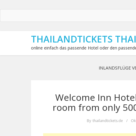
THAILANDTICKETS THA
online einfach das passende Hotel oder den passende
INLANDSFLÜGE V
Welcome Inn Hotel
room from only 50
By
thailandtickets.de
/
Ok