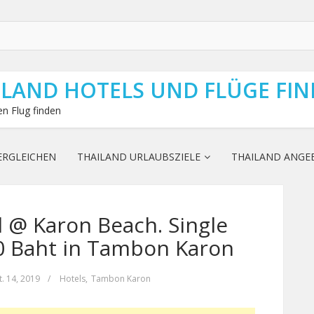
ILAND HOTELS UND FLÜGE FI
n Flug finden
ERGLEICHEN
THAILAND URLAUBSZIELE
THAILAND ANGE
 @ Karon Beach. Single
0 Baht in Tambon Karon
t. 14, 2019
/
Hotels
,
Tambon Karon