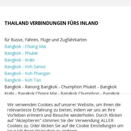
THAILAND VERBINDUNGEN FÜRS INLAND
für Busse, Fähren, Flüge und Zugfahrkarten
Bangkok - Chiang Mai
Bangkok - Phuket
Bangkok - Krabi
Bangkok - Koh Samui
Bangkok - Koh Phangan
Bangkok - Koh Tao
Bangkok - Ranong Bangkok - Chumphon Phuket - Bangkok
Krabi - Bangkok Chiang Mai - Bangkok Chumphon - Bangkok
Koh Samui - Koh Phi Phi
Bangkok - Pattaya
Wir verwenden Cookies auf unserer Website, um Ihnen die
Bangkok - Hua Hin
relevanteste Erfahrung zu bieten, indem wir uns an Ihre
Vorlieben erinnern und Besuche wiederholen. Durch Klicken
auf "Akzeptieren" stimmen Sie der Verwendung ALLER
Cookies zu. Oder klicken Sie auf die Cookie Einstellungen um
sie nach Ihren Wünschen zu änderrn