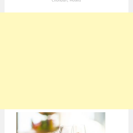
Chonburi
,
Hotels