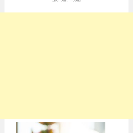
Chonburi
,
Hotels