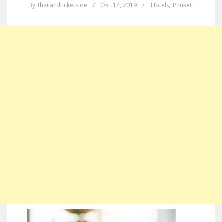
By
thailandtickets.de
/
Okt. 14, 2019
/
Hotels
,
Phuket