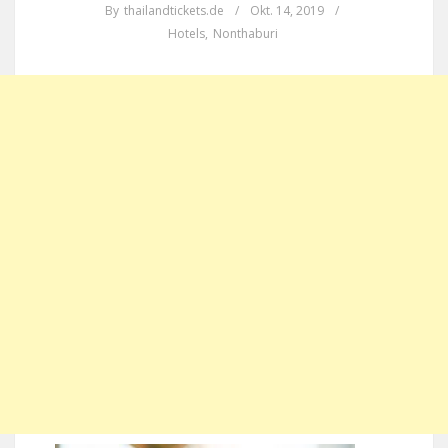
By
thailandtickets.de
/
Okt. 14, 2019
/
Hotels
,
Nonthaburi