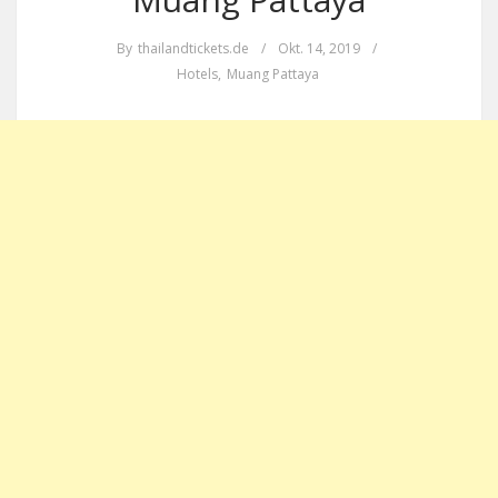
By
thailandtickets.de
/
Okt. 14, 2019
/
Hotels
,
Muang Pattaya